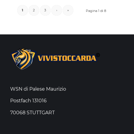
1
2
3
›
»
Pagina 1 di 8
WSN di Palese Maurizio
Postfach 131016
70068 STUTTGART