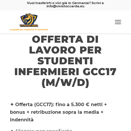
Vuoi trasferirti o vivi già in Germania? Scrivi a
info@vivistoccarda.eu
OFFERTA DI
LAVORO PER
STUDENTI
INFERMIERI GCC17
(M/W/D)
✦ Offerta (GCC17): fino a 5.300 € netti +
bonus + retribuzione sopra la media +
indennità