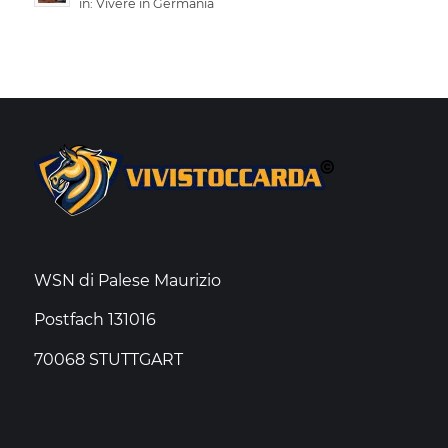
in:
Vivere in Germania
WSN di Palese Maurizio
Postfach 131016
70068 STUTTGART