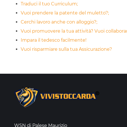
Traduci il tuo Curriculum;
Vuoi prendere la patente del muletto?;
Cerchi lavoro anche con alloggio?;
Vuoi promuovere la tua attività? Vuoi collabor
Impara il tedesco facilmente!
Vuoi risparmiare sulla tua Assicurazione?
WSN di Palese Maurizio