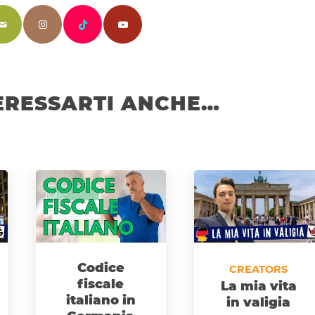
ERESSARTI ANCHE…
Codice
CREATORS
fiscale
La mia vita
italiano in
in valigia