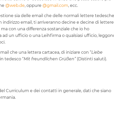
me
@web.de
, oppure
@gmail.com
, ecc.
gestione sia delle email che delle normali lettere tedesch
n indirizzo email, ti arriveranno decine e decine di lettere
 ma con una differenza sostanziale che io ho
 ad un ufficio o una Leihfirma o qualsiasi ufficio, leggon
ci.
email che una lettera cartacea, di iniziare con “
Liebe
 in tedesco “
Mit freundlichen Grüßen”
(Distinti saluti).
del Curriculum e dei contatti in generale, dati che siano
ermania.