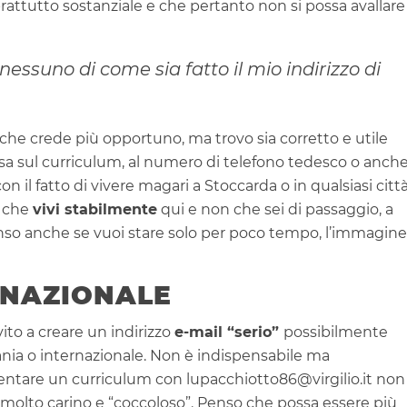
ttutto sostanziale e che pertanto non si possa avallare
essuno di come sia fatto il mio indirizzo di
e crede più opportuno, ma trovo sia corretto e utile
sa sul curriculum, al numero di telefono tedesco o anch
n il fatto di vivere magari a Stoccarda o in qualsiasi citt
e che
vivi stabilmente
qui e non che sei di passaggio, a
senso anche se vuoi stare solo per poco tempo, l’immagine
RNAZIONALE
vito a creare un indirizzo
e-mail “serio”
possibilmente
nia o internazionale. Non è indispensabile ma
ntare un curriculum con lupacchiotto86@virgilio.it non
molto carino e “coccoloso”. Penso che possa essere più