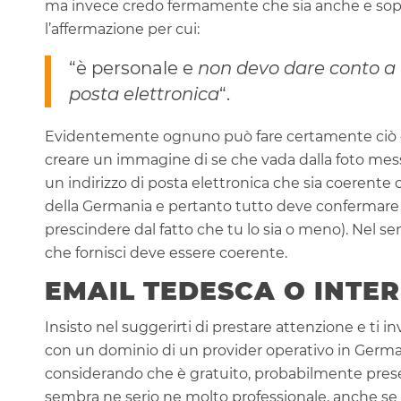
ma invece credo fermamente che sia anche e sopra
l’affermazione per cui:
“è personale e
non devo dare conto a n
posta elettronica
“.
Evidentemente ognuno può fare certamente ciò ch
creare un immagine di se che vada dalla foto mes
un indirizzo di posta elettronica che sia coerente co
della Germania e pertanto tutto deve confermar
prescindere dal fatto che tu lo sia o meno). Nel 
che fornisci deve essere coerente.
EMAIL TEDESCA O INTE
Insisto nel suggerirti di prestare attenzione e ti in
con un dominio di un provider operativo in Germa
considerando che è gratuito, probabilmente prese
sembra ne serio ne molto professionale, anche se 