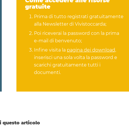
Come accedere alle risorse
gratuite
Prima di tutto registrati gratuitamente
alla Newsletter di Vivistoccarda;
Poi riceverai la password con la prima
e-mail di benvenuto;
Infine visita la
pagina dei download,
inserisci una sola volta la password e
scarichi gratuitamente tutti i
documenti.
i questo articolo