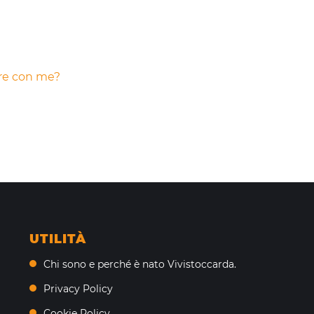
are con me?
UTILITÀ
Chi sono e perché è nato Vivistoccarda.
Privacy Policy
Cookie Policy