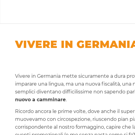
VIVERE IN GERMANI
Vivere in Germania mette sicuramente a dura pro
imparare una lingua, ma una nuova fiscalità, una 
semplici diventano difficilissime non sapendo parl
nuovo a camminare
.
Ricordo ancora le prime volte, dove anche il super
muovevamo con circospezione, riuscendo pian piano
corrispondente al nostro formaggino, capire che la 
eventi promozionali (e mo senza pasta come si fa?)