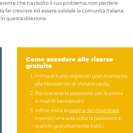
rente che ha risolto il tuo problema, non perdere
a far crescere ed essere solidale la comunità italiana,
in questa direzione.
Come accedere alle risorse
gratuite
Prima di tutto registrati gratuitamente
alla Newsletter di Vivistoccarda;
Poi riceverai la password con la prima
e-mail di benvenuto;
Infine visita la
pagina dei download,
inserisci una sola volta la password e
scarichi gratuitamente tutti i