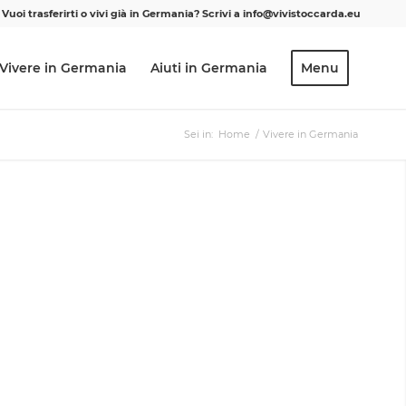
Vuoi trasferirti o vivi già in Germania? Scrivi a info@vivistoccarda.eu
Vivere in Germania
Aiuti in Germania
Menu
Sei in:
Home
/
Vivere in Germania