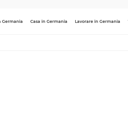
 in Germania
Casa in Germania
Lavorare in Germania
ITALIANI IN GERMANIA
Una comunità anche all'estero