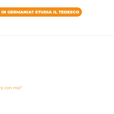
IN GERMANIA? STUDIA IL TEDESCO
are con me?