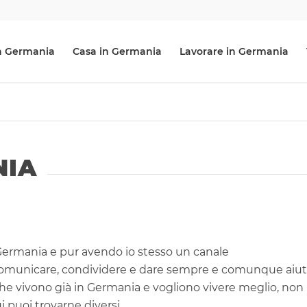
 in Germania
Casa in Germania
Lavorare in Germania
NIA
i Germania e pur avendo io stesso un canale
i comunicare, condividere e dare sempre e comunque aiu
o che vivono già in Germania e vogliono vivere meglio, non
i puoi trovarne diversi.