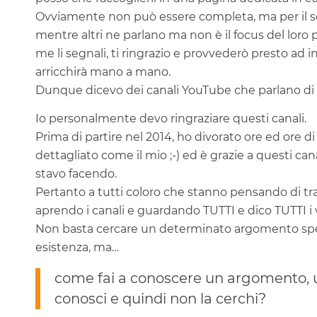
Ovviamente non può essere completa, ma per il sol
mentre altri ne parlano ma non è il focus del loro
me li segnali, ti ringrazio e provvederò presto ad in
arricchirà mano a mano.
Dunque dicevo dei canali YouTube che parlano di
Io personalmente devo ringraziare questi canali.
Prima di partire nel 2014, ho divorato ore ed ore di
dettagliato come il mio ;-) ed è grazie a questi cana
stavo facendo.
Pertanto a tutti coloro che stanno pensando di trasf
aprendo i canali e guardando TUTTI e dico TUTTI i 
Non basta cercare un determinato argomento spec
esistenza, ma…
come fai a conoscere un argomento, u
conosci e quindi non la cerchi?