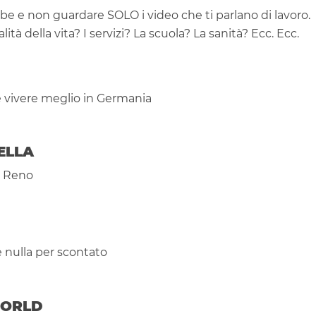
be e non guardare SOLO i video che ti parlano di lavoro.
tà della vita? I servizi? La scuola? La sanità? Ecc. Ecc.
i e vivere meglio in Germania
ELLA
l Reno
 nulla per scontato
 WORLD