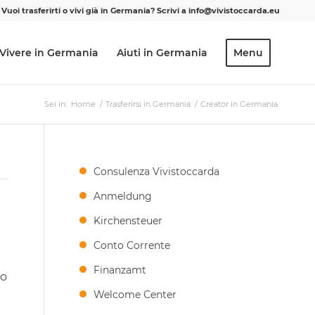
Vuoi trasferirti o vivi già in Germania? Scrivi a info@vivistoccarda.eu
Vivere in Germania
Aiuti in Germania
Menu
Sei in:
Home
/
Trasferirsi in Germania
/
Creator in Germania
Consulenza Vivistoccarda
Anmeldung
Kirchensteuer
Conto Corrente
Finanzamt
to
Welcome Center