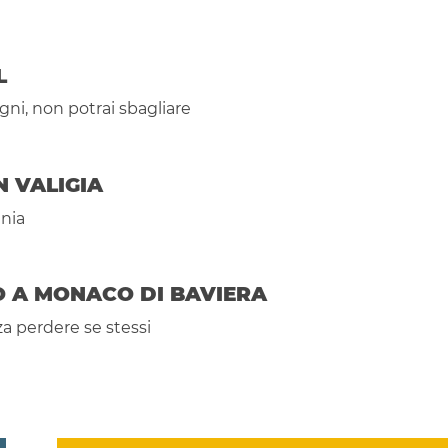
L
ogni, non potrai sbagliare
N VALIGIA
ania
IO A MONACO DI BAVIERA
a perdere se stessi