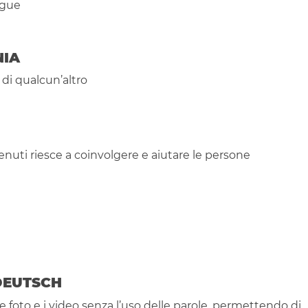
ngue
NIA
 di qualcun’altro
enuti riesce a coinvolgere e aiutare le persone
DEUTSCH
le foto e i video senza l’uso delle parole, permettendo di