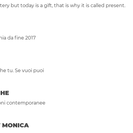
ery but today is a gift, that is why it is called present.
ia da fine 2017
nche tu. Se vuoi puoi
UHE
zioni contemporanee
T MONICA