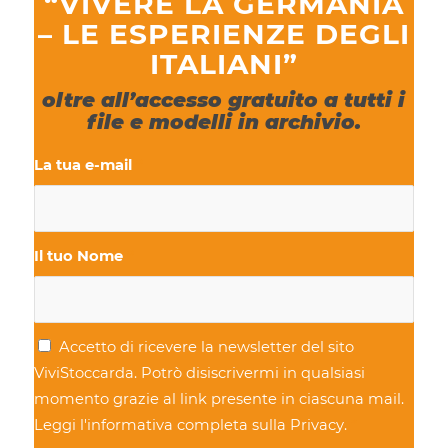
“VIVERE LA GERMANIA
– LE ESPERIENZE DEGLI
ITALIANI”
oltre all’accesso gratuito a tutti i
file e modelli in archivio.
La tua e-mail
*
Il tuo Nome
*
Accetto di ricevere la newsletter del sito
ViviStoccarda. Potrò disiscrivermi in qualsiasi
momento grazie al link presente in ciascuna mail.
Leggi l'informativa completa sulla
Privacy
.
*