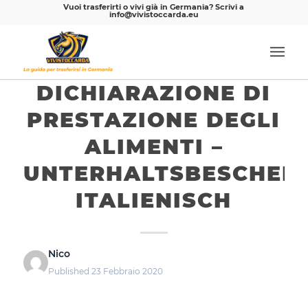
Vuoi trasferirti o vivi già in Germania? Scrivi a
info@vivistoccarda.eu
DICHIARAZIONE DI
PRESTAZIONE DEGLI
ALIMENTI –
UNTERHALTSBESCHEI
ITALIENISCH
Nico
Published 23 Febbraio 2020