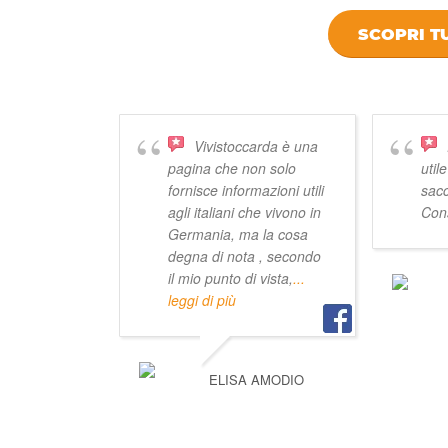
SCOPRI TU
DICONO DI
Vivistoccarda è una
pagina che non solo
util
fornisce informazioni utili
sacc
agli italiani che vivono in
Cons
Germania, ma la cosa
degna di nota , secondo
il mio punto di vista,
...
leggi di più
ELISA AMODIO