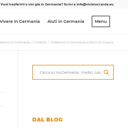
Vuoi trasferirti o vivi già in Germania? Scrivi a info@vivistoccarda.eu
Vivere in Germania
Aiuti in Germania
Menu
sferirsi in Germania
/
Creators
/
Trasferirsi in Germania a ritmo di musica
DAL BLOG