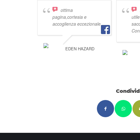
ottima
pagina,cortesia e
util
accoglienza eccezionale.
sacc
Cons
EDEN HAZARD
Condivid