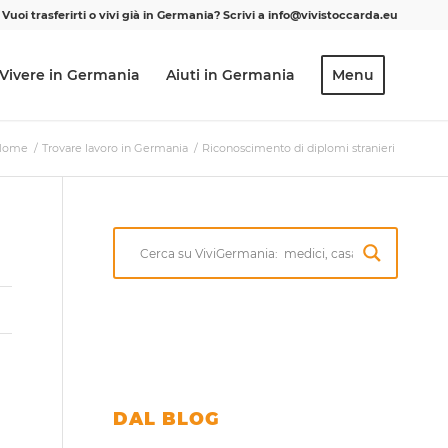
Vuoi trasferirti o vivi già in Germania? Scrivi a info@vivistoccarda.eu
Vivere in Germania
Aiuti in Germania
Menu
Home
/
Trovare lavoro in Germania
/
Riconoscimento di diplomi stranieri
DAL BLOG