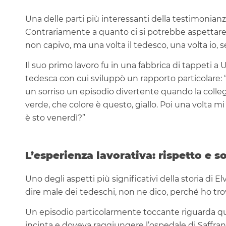
Una delle parti più interessanti della testimonianza
Contrariamente a quanto ci si potrebbe aspettare,
non capivo, ma una volta il tedesco, una volta io, 
Il suo primo lavoro fu in una fabbrica di tappeti a 
tedesca con cui sviluppò un rapporto particolare: “Le
un sorriso un episodio divertente quando la collega
verde, che colore è questo, giallo. Poi una volta m
è sto venerdì?”
L’esperienza lavorativa: rispetto e so
Uno degli aspetti più significativi della storia di E
dire male dei tedeschi, non ne dico, perché ho t
Un episodio particolarmente toccante riguarda qua
incinta e doveva raggiungere l’ospedale di Saffr