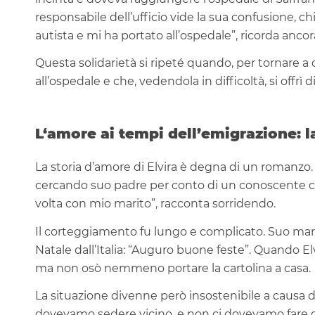
responsabile dell’ufficio vide la sua confusione,
autista e mi ha portato all’ospedale”, ricorda anc
Questa solidarietà si ripeté quando, per tornare a 
all’ospedale e che, vedendola in difficoltà, si off
L‘amore ai tempi dell’emigrazione: l
La storia d’amore di Elvira è degna di un romanz
cercando suo padre per conto di un conoscente co
volta con mio marito”, racconta sorridendo.
Il corteggiamento fu lungo e complicato. Suo mari
Natale dall’Italia: “Auguro buone feste”. Quando Elvir
ma non osò nemmeno portare la cartolina a casa.
La situazione divenne però insostenibile a causa de
dovevamo sedere vicino, e non ci dovevamo fare q