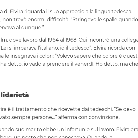
 di Elvira riguarda il suo approccio alla lingua tedesca.
 non trovò enormi difficoltà: “Stringevo le spalle quando
servava al dunque.”
Ulm, dove lavorò dal 1964 al 1968. Qui incontrò una colleg
i si imparava l’italiano, io il tedesco”. Elvira ricorda con
 le insegnava i colori: “Volevo sapere che colore è quest
i ha detto, io vado a prendere il venerdì. Ho detto, ma ch
lidarietà
lvira è il trattamento che ricevette dai tedeschi. “Se devo
rovato sempre persone…” afferma con convinzione.
ndo suo marito ebbe un infortunio sul lavoro. Elvira er
anberg, un posto che non conosceva. Quando la