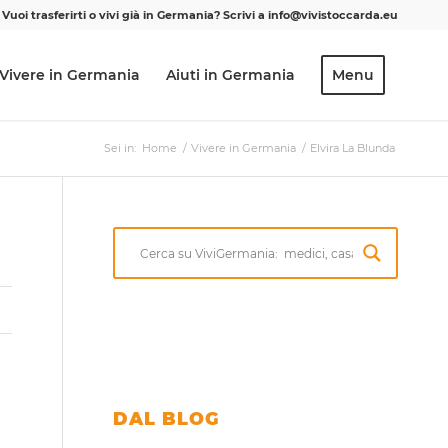
Vuoi trasferirti o vivi già in Germania? Scrivi a info@vivistoccarda.eu
Vivere in Germania
Aiuti in Germania
Menu
Sei in:
Home
/
Vivere in Germania
/
Elvira La Blunda
DAL BLOG