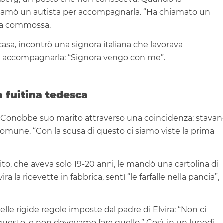
 chiamò un autista per accompagnarla. “Ha chiamato un
ora commossa.
casa, incontrò una signora italiana che lavorava
rì di accompagnarla: “Signora vengo con me”.
a fuitina tedesca
o. Conobbe suo marito attraverso una coincidenza: stavan
mune. “Con la scusa di questo ci siamo viste la prima
to, che aveva solo 19-20 anni, le mandò una cartolina di
a la ricevette in fabbrica, sentì “le farfalle nella pancia”,
lle rigide regole imposte dal padre di Elvira: “Non ci
uesto, e non dovevamo fare quello.” Così, in un lunedì