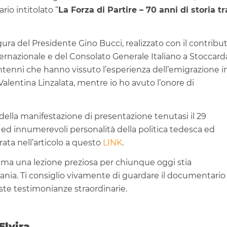
io intitolato “
La Forza di Partire – 70 anni di storia tr
ura del Presidente Gino Bucci, realizzato con il contribu
ternazionale e del Consolato Generale Italiano a Stoccard
ntenni che hanno vissuto l’esperienza dell’emigrazione i
Valentina Linzalata, mentre io ho avuto l’onore di
della manifestazione di presentazione tenutasi il 29
ed innumerevoli personalità della politica tedesca ed
serata nell’articolo a questo
LINK
.
, ma una lezione preziosa per chiunque oggi stia
mania. Ti consiglio vivamente di guardare il documentario
e testimonianze straordinarie.
 Elvira