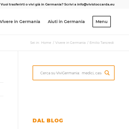
Vuoi trasferirti o vivi già in Germania? Scrivi a info@vivistoccarda.eu
Vivere in Germania
Aiuti in Germania
Menu
Sei in:
Home
/
Vivere in Germania
/
Emilio Tancredi
DAL BLOG