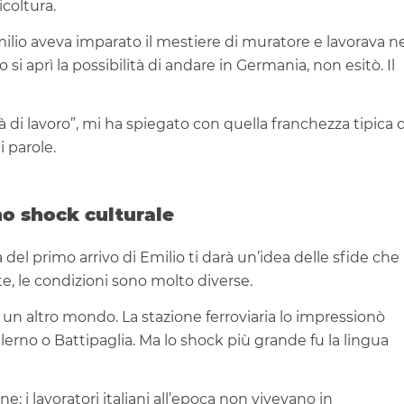
icoltura.
milio aveva imparato il mestiere di muratore e lavorava n
i aprì la possibilità di andare in Germania, non esitò. Il
tà di lavoro”, mi ha spiegato con quella franchezza tipica d
i parole.
no shock culturale
a del primo arrivo di Emilio ti darà un’idea delle sfide che
e, le condizioni sono molto diverse.
 un altro mondo. La stazione ferroviaria lo impressionò
erno o Battipaglia. Ma lo shock più grande fu la lingua
ne: i lavoratori italiani all’epoca non vivevano in