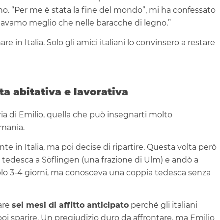
o. “Per me è stata la fine del mondo”, mi ha confessato
 stavamo meglio che nelle baracche di legno.”
 in Italia. Solo gli amici italiani lo convinsero a restare
ta abitativa e lavorativa
oria di Emilio, quella che può insegnarti molto
rmania.
e in Italia, ma poi decise di ripartire. Questa volta però
 tedesca a Söflingen (una frazione di Ulm) e andò a
 solo 3-4 giorni, ma conosceva una coppia tedesca senza
gare
sei mesi di affitto anticipato
perché gli italiani
oi sparire. Un pregiudizio duro da affrontare, ma Emilio