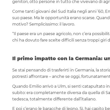
genitori, otto persone in tutto che vivevano di agr
Come tanti giovani del Sud Italia negli anni ’60, E
suo paese. Ma le opportunità erano scarse. Quando s
motivo? Semplicissimo: il lavoro.
“Il paese era un paese agricolo, non c’era possibili
chi ha dovuto fare scelte difficili senza troppi giri d
Il primo impatto con la Germania: u
Se stai pensando di trasferirti in Germania, la stori
potresti affrontare – anche se oggi, fortunatament
Quando Emilio arrivò a Ulm, si sentì catapultato in
subito: era completamente diversa da quella di Sal
tedesca, totalmente differente dall’italiano.
E poi c’erano le baracche di legno. Sì, hai capito be