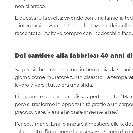
non si arrese.
E questa fu la svolta: vivendo con una famiglia ted
a integrarsi davvero. “Per me la stazione dei pullman,
raccontato. “Abitavo sempre con i tedeschi e facev
Dal cantiere alla fabbrica: 40 anni d
Se pensi che trovare lavoro in Germania da straniero
giorno come muratore fu un disastro. La temperatur
lavoro diversi: tutto era una sfida.
L’ingegnere del cantiere disse apertamente: “M
però si trasformò in opportunità grazie a un carpenti
preoccupare. Vieni a lavorare insieme a me.”
Per settimane, Emilio imparò il mestiere alla tedesc
solo mentre l’ingegnere lo osservava. Superò la pr