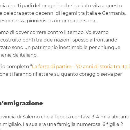
ascia che ti parli del progetto che ha dato vita a questo
 celebra sette decenni di legami tra Italia e Germania,
l’esperienza pionieristica in prima persona.
mo di dover correre contro il tempo. Volevamo
ostruito ponti tra due nazioni, spesso affrontando
alizzato sono un patrimonio inestimabile per chiunque
ania da italiano.
rio completo “
La forza di partire – 70 anni di storia tra Ital
 che ti faranno riflettere su quanto coraggio serva per
 un’emigrazione
ovincia di Salerno che all’epoca contava 3-4 mila abitanti
migliaio. La sua era una famiglia numerosa: 6 figli e 2