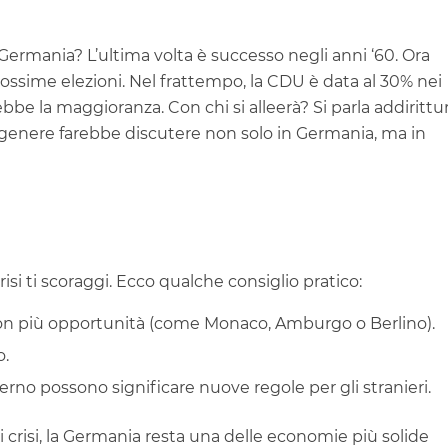
 Germania? L’ultima volta è successo negli anni ‘60. Ora
ossime elezioni. Nel frattempo, la CDU è data al 30% nei
e la maggioranza. Con chi si alleerà? Si parla addirittu
l genere farebbe discutere non solo in Germania, ma in
crisi ti scoraggi. Ecco qualche consiglio pratico:
con più opportunità (come Monaco, Amburgo o Berlino).
o.
no possono significare nuove regole per gli stranieri.
crisi, la Germania resta una delle economie più solide