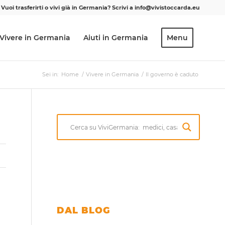
Vuoi trasferirti o vivi già in Germania? Scrivi a info@vivistoccarda.eu
Vivere in Germania
Aiuti in Germania
Menu
Sei in:
Home
/
Vivere in Germania
/
Il governo è caduto
DAL BLOG