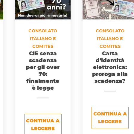
CONSOLATO
CONSOLATO
ITALIANO E
ITALIANO E
COMITES
COMITES
CIE senza
Carta
scadenza
d’identità
per gli over
elettronica:
70:
proroga alla
finalmente
scadenza?
è legge
CONTINUA A
CONTINUA A
LEGGERE
LEGGERE