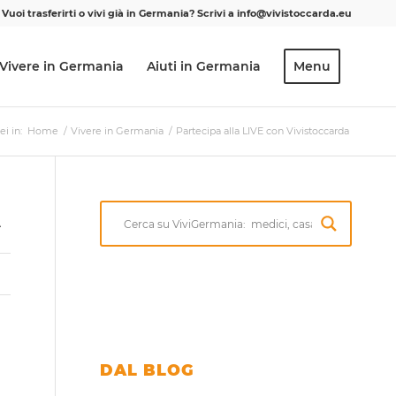
Vuoi trasferirti o vivi già in Germania? Scrivi a info@vivistoccarda.eu
Vivere in Germania
Aiuti in Germania
Menu
ei in:
Home
/
Vivere in Germania
/
Partecipa alla LIVE con Vivistoccarda
A
DAL BLOG