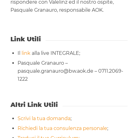
rispondere con Valelinz ed il nostro ospite,
Pasquale Granauro, responsabile AOK.
Link Utili
Il
link
alla live INTEGRALE;
Pasquale Granauro –
pasquale.granauro@bw.aok.de – 0711.2069-
1222
Altri Link Utili
Scrivi la tua domanda
;
Richiedi la tua consulenza personale
;