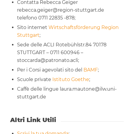
Contatta Rebecca Geiger
rebecca.geiger@region-stuttgart.de
telefono 0711 22835 -878;
Sito internet
Wirtschaftsförderung Region
Stuttgart
;
Sede delle ACLI Rotebühlstr.84 70178
STUTTGART – 0711 600946 –
stoccarda@patronato.acli;
Per i Corsi agevolati sito del
BAMF
;
Scuole private
Istituto Goethe
;
Caffè delle lingue laura.mautone@ilw.uni-
stuttgart.de
Altri Link Utili
Scrivi la tua domanda
;