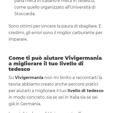
parla metà in italiano e metà in tedesco,
come quello organizzato all’Università di
Stoccarda.
Sono ottimi per vincere la paura di sbagliare. E
credimi, gli errori sono il miglior carburante per
imparare.
Come ti può aiutare Vivigermania
a migliorare il tuo livello di
tedesco
Su
Vivigermania
non mi limito a raccontarti la
teoria: abbiamo creato anche percorsi pratici
per aiutarti a migliorare il tuo
livello di tedesco
in modo concreto, sia se sei in Italia sia se sei
già in Germania.