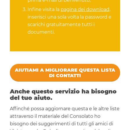
prima e-mail di benvenuto;
Infine visita la
pagina dei download,
inserisci una sola volta la password e
scarichi gratuitamente tutti i
documenti.
AIUTIAMI A MIGLIORARE QUESTA LISTA
DI CONTATTI
Anche questo servizio ha bisogno
del tuo aiuto.
Affinché possa aggiornare questa e le altre liste
attraverso il materiale del Consolato ho
bisogno dei suggerimenti di tutti gli amici di