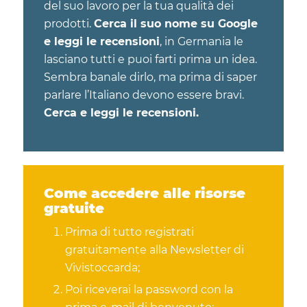
del suo lavoro per la tua qualità dei
prodotti.
Cerca il suo nome su Google
e leggi le recensioni
, in Germania le
lasciano tutti e puoi farti prima un idea.
Sembra banale dirlo, ma prima di saper
parlare l’Italiano devono essere bravi.
Cerca e leggi le recensioni.
Come accedere alle risorse
gratuite
Prima di tutto registrati
gratuitamente alla Newsletter di
Vivistoccarda;
Poi riceverai la password con la