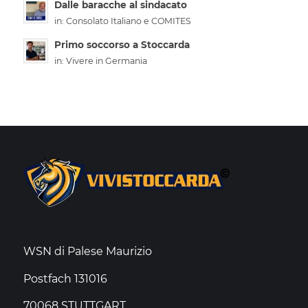
Dalle baracche al sindacato
in:
Consolato Italiano e COMITES
Primo soccorso a Stoccarda
in:
Vivere in Germania
WSN di Palese Maurizio
Postfach 131016
70068 STUTTGART