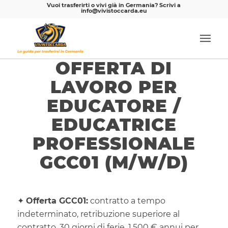
Vuoi trasferirti o vivi già in Germania? Scrivi a
info@vivistoccarda.eu
OFFERTA DI
LAVORO PER
EDUCATORE /
EDUCATRICE
PROFESSIONALE
GCC01 (M/W/D)
✦
Offerta GCC01:
contratto a tempo
indeterminato, retribuzione superiore al
contratto, 30 giorni di ferie, 1.500 € annui per