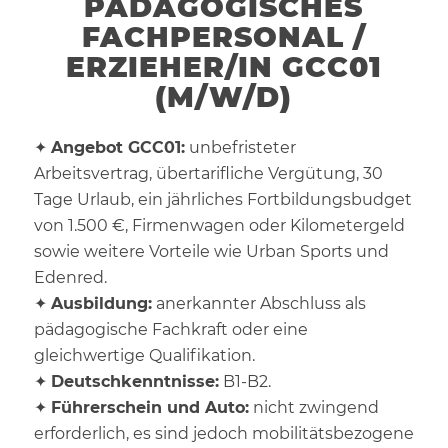
PÄDAGOGISCHES
FACHPERSONAL /
ERZIEHER/IN GCC01
(M/W/D)
✦
Angebot GCC01:
unbefristeter
Arbeitsvertrag, übertarifliche Vergütung, 30
Tage Urlaub, ein jährliches Fortbildungsbudget
von 1.500 €, Firmenwagen oder Kilometergeld
sowie weitere Vorteile wie Urban Sports und
Edenred.
✦
Ausbildung:
anerkannter Abschluss als
pädagogische Fachkraft oder eine
gleichwertige Qualifikation.
✦
Deutschkenntnisse:
B1-B2.
✦
Führerschein und Auto:
nicht zwingend
erforderlich, es sind jedoch mobilitätsbezogene