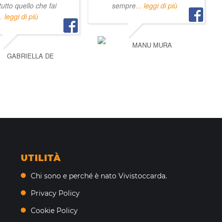
tutto quello che fai
sempre
... leggi di più
.. leggi di più
MANU MURA
GABRIELLA DE
UTILITÀ
Chi sono e perché è nato Vivistoccarda.
Privacy Policy
Cookie Policy