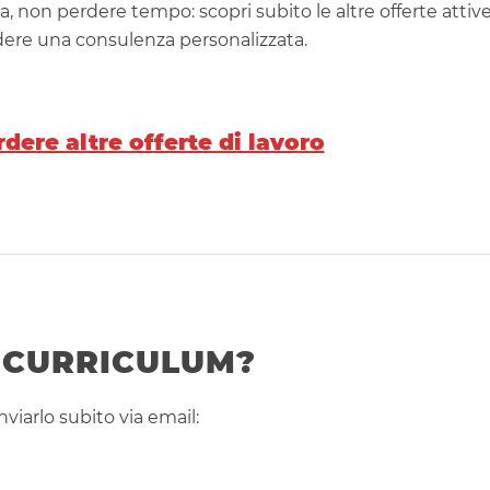
a, non perdere tempo: scopri subito le altre offerte attiv
edere una consulenza personalizzata.
dere altre offerte di lavoro
L CURRICULUM?
nviarlo subito via email: