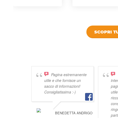
SCOPRI TU
DICONO DI
Pagina estremanente
utile e che fornisce un
inte
sacco di informazioni!
pagi
Consigliatissima :-)
util
ricc
cons
rin
BENEDETTA ANDRIGO
part