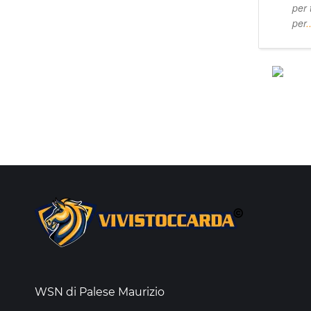
per 
per
.
WSN di Palese Maurizio