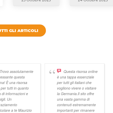
25 Ottobre 2025
24 Ottobre 2025
TTI GLI ARTICOLI
 VIVISTOCCARDA
Trovo assolutamente
Questa risorsa online
ressante questa
è una tappa essenziale
na! È una risorsa
per tutti gli italiani che
e per tutti in quanto
vogliono vivere o visitare
a di informazioni e
la Germania.Il sito offre
igli. Un
una vasta gamma di
graziamento
contenuti estremamente
icolare a te Maurizio
importanti per rimanere