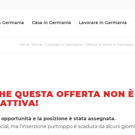
 in Germania
Casa in Germania
Lavorare in Germania
Sei in:
Home
/
Lavorare in Germania
/
Offerte di lavoro in Germania
HE QUESTA OFFERTA NON È
 ATTIVA!
 opportunità e la posizione è stata assegnata.
ocial, ma l’inserzione purtroppo è scaduta da alcuni giorni