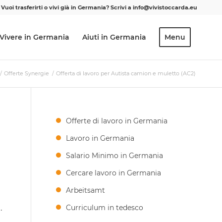
Vuoi trasferirti o vivi già in Germania? Scrivi a info@vivistoccarda.eu
Vivere in Germania
Aiuti in Germania
Menu
/
Offerte Synergie
/
Offerta di lavoro per Autista camion e muletto (AC2)
Offerte di lavoro in Germania
Lavoro in Germania
Salario Minimo in Germania
Cercare lavoro in Germania
Arbeitsamt
.
Curriculum in tedesco