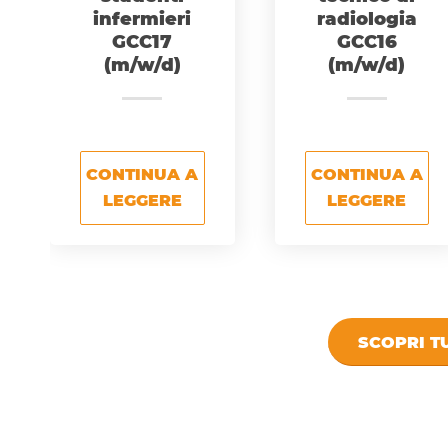
infermieri
radiologia
GCC17
GCC16
(m/w/d)
(m/w/d)
CONTINUA A
CONTINUA A
LEGGERE
LEGGERE
SCOPRI TU