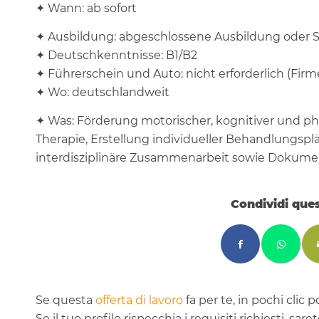
✦ Wann: ab sofort
✦ Ausbildung: abgeschlossene Ausbildung oder 
✦ Deutschkenntnisse: B1/B2
✦ Führerschein und Auto: nicht erforderlich (Fi
✦ Wo: deutschlandweit
✦ Was: Förderung motorischer, kognitiver und ph
Therapie, Erstellung individueller Behandlungsp
interdisziplinäre Zusammenarbeit sowie Dokume
Condividi que
Se questa
offerta di lavoro
fa per te, in pochi clic 
Se il tuo profilo rispecchia i requisiti richiesti, sare