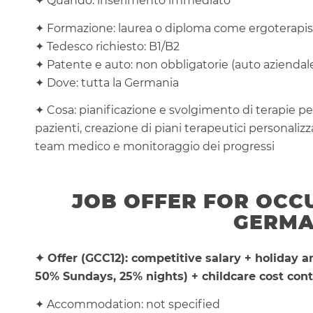
✦ Quando: inserimento immediato
✦ Formazione: laurea o diploma come ergoterapis
✦ Tedesco richiesto: B1/B2
✦ Patente e auto: non obbligatorie (auto aziendale
✦ Dove: tutta la Germania
✦ Cosa: pianificazione e svolgimento di terapie per
pazienti, creazione di piani terapeutici personalizz
team medico e monitoraggio dei progressi
JOB OFFER FOR OCC
GERMA
✦ Offer (GCC12): competitive salary + holiday 
50% Sundays, 25% nights) + childcare cost cont
✦ Accommodation: not specified