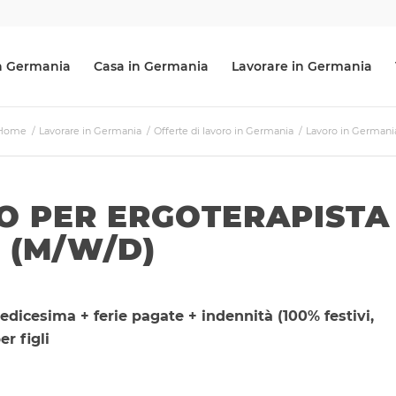
 in Germania
Casa in Germania
Lavorare in Germania
Home
/
Lavorare in Germania
/
Offerte di lavoro in Germania
/
Lavoro in Germania
O PER ERGOTERAPISTA
 (M/W/D)
redicesima + ferie pagate + indennità (100% festivi,
r figli