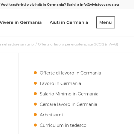
Vuoi trasferirti o vivi già in Germania? Scrivi a info@vivistoccarda.eu
Vivere in Germania
Aiuti in Germania
Menu
 nel settore sanitario
/
Offerta di lavoro per ergoterapista GCC12 (m/w/d)
Offerte di lavoro in Germania
Lavoro in Germania
Salario Minimo in Germania
Cercare lavoro in Germania
Arbeitsamt
Curriculum in tedesco