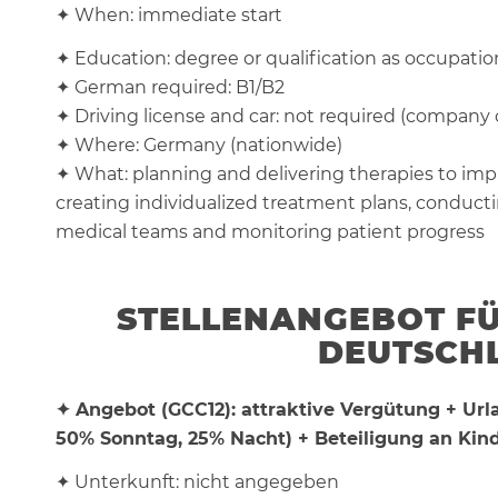
✦ When: immediate start
✦ Education: degree or qualification as occupatio
✦ German required: B1/B2
✦ Driving license and car: not required (company c
✦ Where: Germany (nationwide)
✦ What: planning and delivering therapies to impro
creating individualized treatment plans, conducti
medical teams and monitoring patient progress
STELLENANGEBOT F
DEUTSCH
✦ Angebot (GCC12): attraktive Vergütung + Ur
50% Sonntag, 25% Nacht) + Beteiligung an Ki
✦ Unterkunft: nicht angegeben