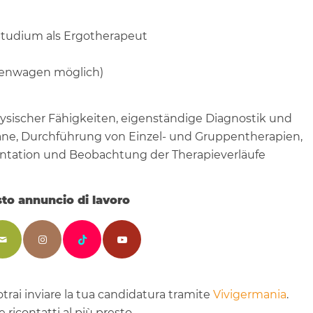
Studium als Ergotherapeut
rmenwagen möglich)
ysischer Fähigkeiten, eigenständige Diagnostik und
läne, Durchführung von Einzel- und Gruppentherapien,
ntation und Beobachtung der Therapieverläufe
sto annuncio di lavoro
potrai inviare la tua candidatura tramite
Vivigermania
.
te ricontatti al più presto.