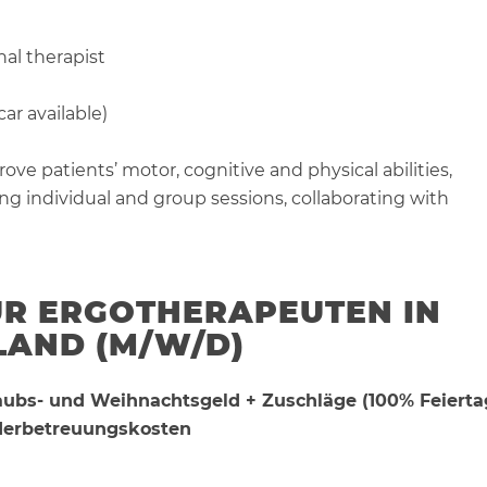
nal therapist
ar available)
ve patients’ motor, cognitive and physical abilities,
ng individual and group sessions, collaborating with
ÜR ERGOTHERAPEUTEN IN
LAND (M/W/D)
laubs- und Weihnachtsgeld + Zuschläge (100% Feierta
nderbetreuungskosten