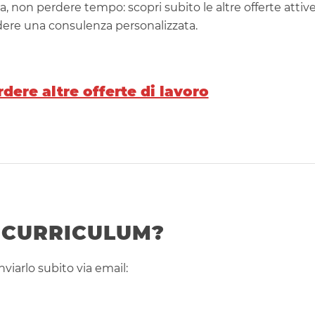
a, non perdere tempo: scopri subito le altre offerte attiv
edere una consulenza personalizzata.
dere altre offerte di lavoro
L CURRICULUM?
nviarlo subito via email: