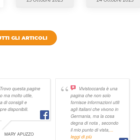
25 Ottobre 2025
24 Ottobre 2025
TTI GLI ARTICOLI
 VIVISTOCCARDA
Trovo questa pagine
Vivistoccarda è una
o ma molto utile,
pagina che non solo
a di consigli e
fornisce informazioni utili
re disponibili.
agli italiani che vivono in
Germania, ma la cosa
degna di nota , secondo
il mio punto di vista,
...
MARY APUZZO
leggi di più