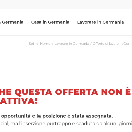
 in Germania
Casa in Germania
Lavorare in Germania
Sei in:
Home
/
Lavorare in Germania
/
Offerte di lavoro in Ger
HE QUESTA OFFERTA NON È
 ATTIVA!
 opportunità e la posizione è stata assegnata.
ocial, ma l’inserzione purtroppo è scaduta da alcuni giorni