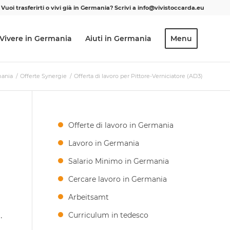
Vuoi trasferirti o vivi già in Germania? Scrivi a info@vivistoccarda.eu
Vivere in Germania
Aiuti in Germania
Menu
mania
/
Offerte Synergie
/
Offerta di lavoro per Pittore-Verniciatore (AD3)
Offerte di lavoro in Germania
Lavoro in Germania
Salario Minimo in Germania
Cercare lavoro in Germania
Arbeitsamt
.
Curriculum in tedesco