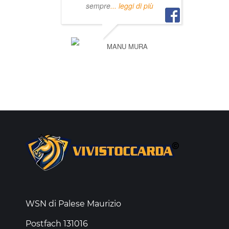
sempre
... leggi di più
MANU MURA
WSN di Palese Maurizio
Postfach 131016