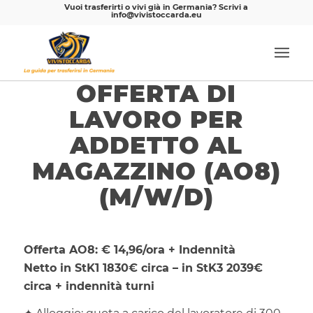
Vuoi trasferirti o vivi già in Germania? Scrivi a
info@vivistoccarda.eu
OFFERTA DI
LAVORO PER
ADDETTO AL
MAGAZZINO (AO8)
(M/W/D)
Offerta AO8: € 14,96/ora + Indennità
Netto in StK1 1830€ circa – in StK3 2039€
circa + indennità turni