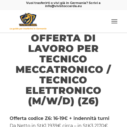
Vuoi trasferirti o vivi già in Germania? Scrivi a
info@vivistoccarda.eu
OFFERTA DI
LAVORO PER
TECNICO
MECCATRONICO /
TECNICO
ELETTRONICO
(M/W/D) (Z6)
Offerta codice Z6: 16-19€ + indennità turni
Da
Netto in StK1 1939€ circa – in StK3 2170€